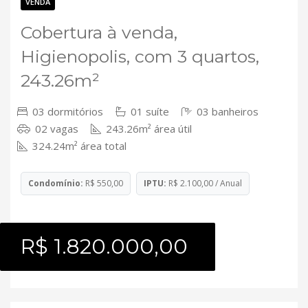
Contato
VENDA
Cobertura à venda,
Higienopolis, com 3 quartos,
243.26m²
03 dormitórios
01 suíte
03 banheiros
02 vagas
243.26m² área útil
324.24m² área total
Condomínio:
R$ 550,00
IPTU:
R$ 2.100,00 / Anual
R$ 1.820.000,00