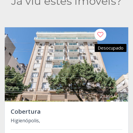
Já viu estes imóveis?
Desocupado
21395AGPI
Cobertura
Higienópolis,