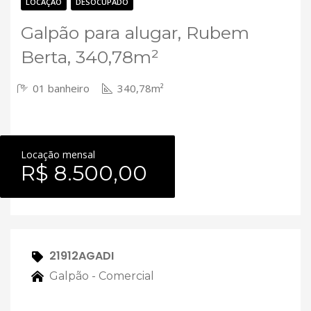
Contato
LOCAÇÃO
DESOCUPADO
Galpão para alugar, Rubem
Berta, 340,78m²
01 banheiro
340,78m²
Locação mensal
R$ 8.500,00
21912AGADI
Galpão - Comercial