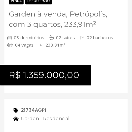
Contato
VENDA
DESOCUPADO
Garden à venda, Petrópolis,
com 3 quartos, 233,91m²
03 dormitórios
02 suítes
02 banheiros
04 vagas
233,91m²
R$ 1.359.000,00
21734AGPI
Garden - Residencial