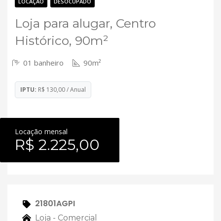
Contato
LOCAÇÃO
DESOCUPADO
Loja para alugar, Centro
Histórico, 90m²
01 banheiro
90m²
IPTU:
R$ 130,00 / Anual
Locação mensal
R$ 2.225,00
21801AGPI
Loja - Comercial