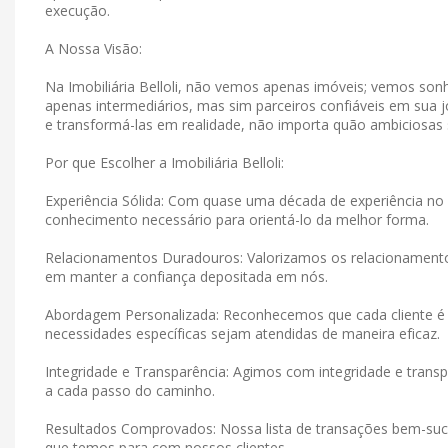
execução.
A Nossa Visão:
Na Imobiliária Belloli, não vemos apenas imóveis; vemos s
apenas intermediários, mas sim parceiros confiáveis ​​em su
e transformá-las em realidade, não importa quão ambiciosas
Por que Escolher a Imobiliária Belloli:
Experiência Sólida: Com quase uma década de experiência no 
conhecimento necessário para orientá-lo da melhor forma.
Relacionamentos Duradouros: Valorizamos os relacionamen
em manter a confiança depositada em nós.
Abordagem Personalizada: Reconhecemos que cada cliente é 
necessidades específicas sejam atendidas de maneira eficaz.
Integridade e Transparência: Agimos com integridade e tran
a cada passo do caminho.
Resultados Comprovados: Nossa lista de transações bem-suce
que temos para com nossos clientes.