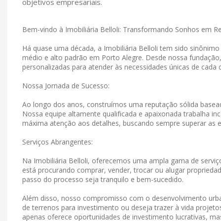
objetivos empresariais.
Bem-vindo à Imobiliária Belloli: Transformando Sonhos em R
Há quase uma década, a Imobiliária Belloli tem sido sinônim
médio e alto padrão em Porto Alegre. Desde nossa fundação
personalizadas para atender às necessidades únicas de cada c
Nossa Jornada de Sucesso:
Ao longo dos anos, construímos uma reputação sólida basead
Nossa equipe altamente qualificada e apaixonada trabalha in
máxima atenção aos detalhes, buscando sempre superar as e
Serviços Abrangentes:
Na Imobiliária Belloli, oferecemos uma ampla gama de serviço
está procurando comprar, vender, trocar ou alugar propriedad
passo do processo seja tranquilo e bem-sucedido.
Além disso, nosso compromisso com o desenvolvimento urban
de terrenos para investimento ou deseja trazer à vida projet
apenas oferece oportunidades de investimento lucrativas, 