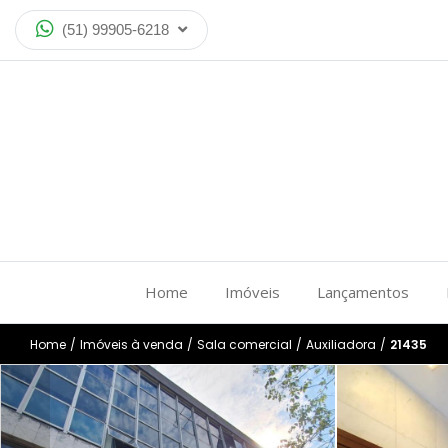
(51) 99905-6218
Home
Imóveis
Lançamentos
Home
/
Imóveis à venda
/
Sala comercial
/
Auxiliadora
/
21435