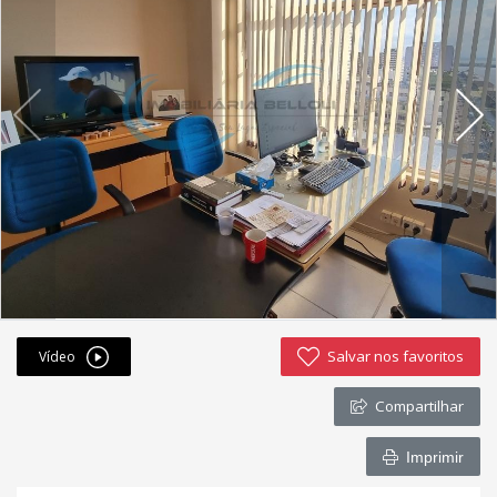
Fichas cadastrais
Financiamento
Hotsites
Política de privacidade
Postagens
Simulador de financiamento
whatsapp
Salvar nos favoritos
Vídeo
ANUCIE SEU IMOVEL CONOSCO
Compartilhar
Imóveis favoritos
Imprimir