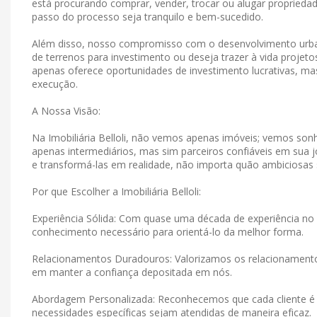
está procurando comprar, vender, trocar ou alugar propriedad
passo do processo seja tranquilo e bem-sucedido.
Além disso, nosso compromisso com o desenvolvimento urban
de terrenos para investimento ou deseja trazer à vida projet
apenas oferece oportunidades de investimento lucrativas, 
execução.
A Nossa Visão:
Na Imobiliária Belloli, não vemos apenas imóveis; vemos s
apenas intermediários, mas sim parceiros confiáveis ​​em su
e transformá-las em realidade, não importa quão ambiciosas
Por que Escolher a Imobiliária Belloli:
Experiência Sólida: Com quase uma década de experiência no 
conhecimento necessário para orientá-lo da melhor forma.
Relacionamentos Duradouros: Valorizamos os relacionamen
em manter a confiança depositada em nós.
Abordagem Personalizada: Reconhecemos que cada cliente é 
necessidades específicas sejam atendidas de maneira eficaz.