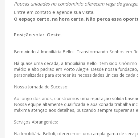
Poucas unidades no condomínio oferecem vaga de garagem
Entre em contato e agende sua visita.
O espaço certo, na hora certa. Não perca essa oport
Posição solar: Oeste.
Bem-vindo à Imobiliária Belloli: Transformando Sonhos em R
Há quase uma década, a Imobiliária Belloli tem sido sinônim
médio e alto padrão em Porto Alegre. Desde nossa fundação
personalizadas para atender às necessidades únicas de cada c
Nossa Jornada de Sucesso:
Ao longo dos anos, construímos uma reputação sólida basead
Nossa equipe altamente qualificada e apaixonada trabalha in
máxima atenção aos detalhes, buscando sempre superar as e
Serviços Abrangentes:
Na Imobiliária Belloli, oferecemos uma ampla gama de serviço