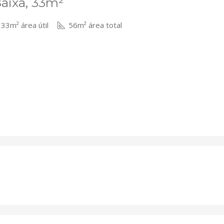
Baixa, 33m²
33m² área útil
56m² área total