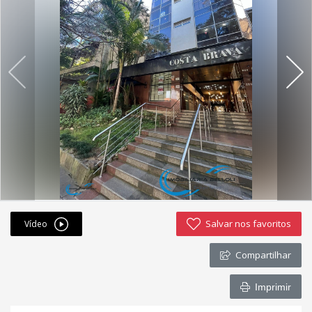
Fichas cadastrais
Financiamento
Hotsites
Política de privacidade
Postagens
Simulador de financiamento
whatsapp
Salvar nos favoritos
Vídeo
ANUCIE SEU IMOVEL CONOSCO
Compartilhar
Imóveis favoritos
Imprimir