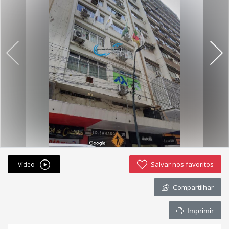
Fichas cadastrais
Financiamento
Hotsites
Política de privacidade
Postagens
Simulador de financiamento
whatsapp
Salvar nos favoritos
Vídeo
ANUCIE SEU IMOVEL CONOSCO
Compartilhar
Imóveis favoritos
Imprimir