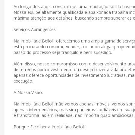
Ao longo dos anos, construímos uma reputação sólida basead
Nossa equipe altamente qualificada e apaixonada trabalha in
máxima atenção aos detalhes, buscando sempre superar as e
Serviços Abrangentes:
Na Imobiliária Belloli, oferecemos uma ampla gama de serviço
está procurando comprar, vender, trocar ou alugar propriedad
passo do processo seja tranquilo e bem-sucedido.
Além disso, nosso compromisso com o desenvolvimento urban
de terrenos para investimento ou deseja trazer à vida projet
apenas oferece oportunidades de investimento lucrativas, 
execução.
A Nossa Visão:
Na Imobiliária Belloli, não vemos apenas imóveis; vemos s
apenas intermediários, mas sim parceiros confiáveis ​​em su
e transformá-las em realidade, não importa quão ambiciosas
Por que Escolher a Imobiliária Belloli: