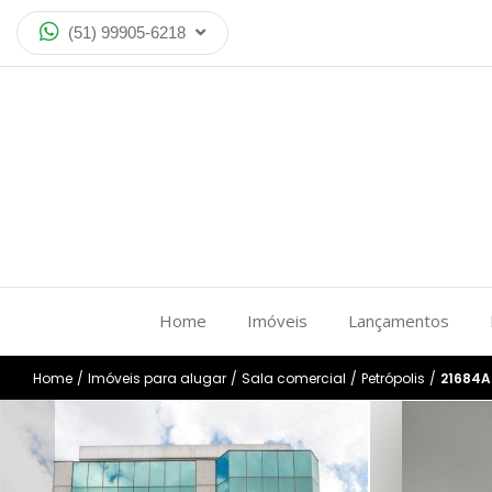
(51) 99905-6218
Home
Imóveis
Lançamentos
Home
/
Imóveis para alugar
/
Sala comercial
/
Petrópolis
/
21684A