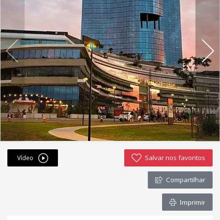
Fichas cadastrais
Financiamento
Hotsites
Política de privacidade
Postagens
Simulador de financiamento
whatsapp
Salvar nos favoritos
Vídeo
ANUCIE SEU IMOVEL CONOSCO
Compartilhar
Imóveis favoritos
Imprimir