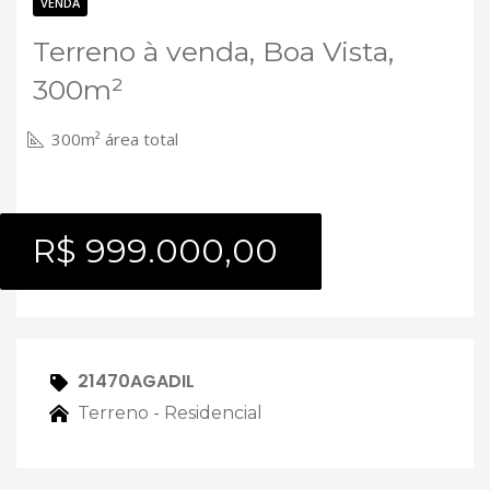
Contato
VENDA
Terreno à venda, Boa Vista,
300m²
300m² área total
R$ 999.000,00
21470AGADIL
Terreno - Residencial