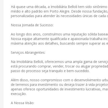
Há quase uma década, a Imobiliária Belloli tem sido sinônim
médio e alto padrão em Porto Alegre. Desde nossa fundação
personalizadas para atender às necessidades únicas de cada c
Nossa Jornada de Sucesso:
Ao longo dos anos, construímos uma reputação sólida basead
Nossa equipe altamente qualificada e apaixonada trabalha in
máxima atenção aos detalhes, buscando sempre superar as e
Serviços Abrangentes:
Na Imobiliária Belloli, oferecemos uma ampla gama de serviço
está procurando comprar, vender, trocar ou alugar propriedad
passo do processo seja tranquilo e bem-sucedido.
Além disso, nosso compromisso com o desenvolvimento urban
de terrenos para investimento ou deseja trazer à vida projet
apenas oferece oportunidades de investimento lucrativas, 
execução.
A Nossa Visão: