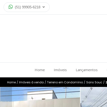
(51) 99905-6218
Home
Imóveis
Lançamentos
Home
/
Imóveis à venda
/
Terreno em Condomínio
/
Sans Souc
/