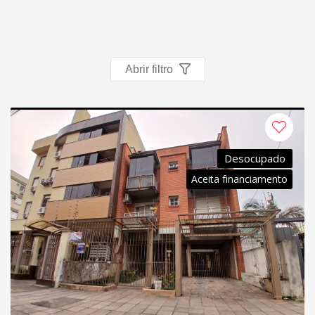
Fichas cadastrais
Financiamento
Abrir filtro
Hotsites
Política de privacidade
Postagens
Desocupado
Aceita financiamento
Simulador de financiamento
whatsapp
ANUCIE SEU IMOVEL CONOSCO
Imóveis favoritos