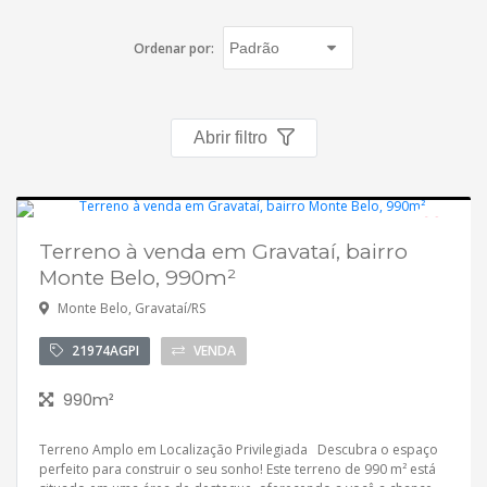
Fichas cadastrais
Ordenar por:
Financiamento
Hotsites
Abrir filtro
Política de privacidade
Postagens
Terreno à venda em Gravataí, bairro
Monte Belo, 990m²
Simulador de financiamento
Monte Belo, Gravataí/RS
whatsapp
21974AGPI
VENDA
ANUCIE SEU IMOVEL CONOSCO
990m²
Imóveis favoritos
Terreno Amplo em Localização Privilegiada Descubra o espaço
perfeito para construir o seu sonho! Este terreno de 990 m² está