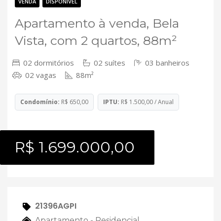
Contato
VENDA
DISPONÍVEL
Apartamento à venda, Bela
Vista, com 2 quartos, 88m²
02 dormitórios
02 suítes
03 banheiros
02 vagas
88m²
Condomínio:
R$ 650,00
IPTU:
R$ 1.500,00 / Anual
R$ 1.699.000,00
21396AGPI
Apartamento - Residencial