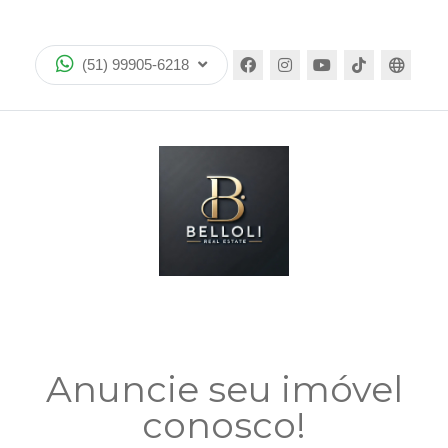
Home
(51) 99905-6218
Imóveis
Lançamentos
whatsapp
ANUCIE SEU IMOVEL CONOSCO
Catálogos
Encomende seu imóvel
Encontre seu imóvel no mapa
Anuncie seu imóvel
conosco!
Equipe