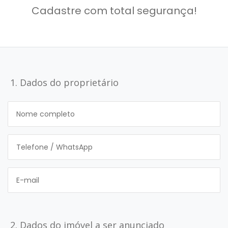
Fichas cadastrais
Cadastre com total segurança!
Financiamento
Hotsites
Política de privacidade
1. Dados do proprietário
Postagens
Simulador de financiamento
whatsapp
ANUCIE SEU IMOVEL CONOSCO
Imóveis favoritos
2. Dados do imóvel a ser anunciado