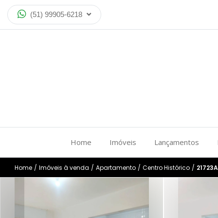
(51) 99905-6218
Home
Imóveis
Lançamentos
Home
/
Imóveis à venda
/
Apartamento
/
Centro Histórico
/
21723