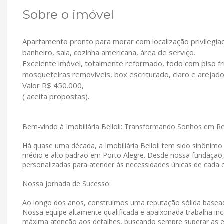
Sobre o imóvel
Apartamento pronto para morar com localização privilegia
banheiro, sala, cozinha americana, área de serviço.
Excelente imóvel, totalmente reformado, todo com piso fri
mosqueteiras removíveis, box escriturado, claro e arejado
Valor R$ 450.000,
( aceita propostas).
Bem-vindo à Imobiliária Belloli: Transformando Sonhos em R
Há quase uma década, a Imobiliária Belloli tem sido sinônim
médio e alto padrão em Porto Alegre. Desde nossa fundação
personalizadas para atender às necessidades únicas de cada c
Nossa Jornada de Sucesso:
Ao longo dos anos, construímos uma reputação sólida basead
Nossa equipe altamente qualificada e apaixonada trabalha in
máxima atenção aos detalhes, buscando sempre superar as e