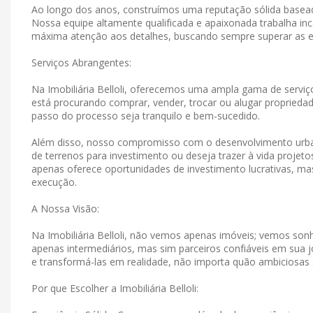
Ao longo dos anos, construímos uma reputação sólida basead
Nossa equipe altamente qualificada e apaixonada trabalha in
máxima atenção aos detalhes, buscando sempre superar as e
Serviços Abrangentes:
Na Imobiliária Belloli, oferecemos uma ampla gama de serviço
está procurando comprar, vender, trocar ou alugar propriedad
passo do processo seja tranquilo e bem-sucedido.
Além disso, nosso compromisso com o desenvolvimento urban
de terrenos para investimento ou deseja trazer à vida projet
apenas oferece oportunidades de investimento lucrativas, 
execução.
A Nossa Visão:
Na Imobiliária Belloli, não vemos apenas imóveis; vemos s
apenas intermediários, mas sim parceiros confiáveis ​​em su
e transformá-las em realidade, não importa quão ambiciosas
Por que Escolher a Imobiliária Belloli: