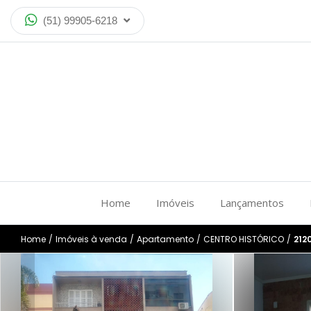
(51) 99905-6218
Home
Imóveis
Lançamentos
Home
/
Imóveis à venda
/
Apartamento
/
CENTRO HISTÓRICO
/
212