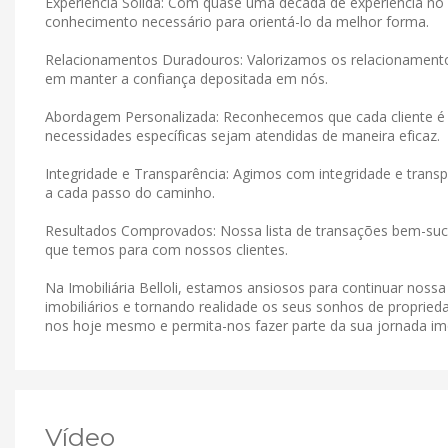
Experiência Sólida: Com quase uma década de experiência no 
conhecimento necessário para orientá-lo da melhor forma.
Relacionamentos Duradouros: Valorizamos os relacionamen
em manter a confiança depositada em nós.
Abordagem Personalizada: Reconhecemos que cada cliente é 
necessidades específicas sejam atendidas de maneira eficaz.
Integridade e Transparência: Agimos com integridade e tran
a cada passo do caminho.
Resultados Comprovados: Nossa lista de transações bem-suce
que temos para com nossos clientes.
Na Imobiliária Belloli, estamos ansiosos para continuar noss
imobiliários e tornando realidade os seus sonhos de proprieda
nos hoje mesmo e permita-nos fazer parte da sua jornada imob
Vídeo