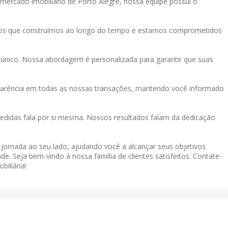
mercado imobiliário de Porto Alegre, nossa equipe possui o
tos que construímos ao longo do tempo e estamos comprometidos
único. Nossa abordagem é personalizada para garantir que suas
sparência em todas as nossas transações, mantendo você informado
didas fala por si mesma. Nossos resultados falam da dedicação
a jornada ao seu lado, ajudando você a alcançar seus objetivos
de. Seja bem-vindo à nossa família de clientes satisfeitos. Contate-
iliária!