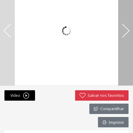
Fichas cadastrais
Financiamento
Hotsites
Política de privacidade
Postagens
Simulador de financiamento
whatsapp
Salvar nos favoritos
Vídeo
ANUCIE SEU IMOVEL CONOSCO
Compartilhar
Imóveis favoritos
Imprimir