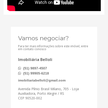
Vamos negociar?
Para ter mais informações sobre este imóvel, entre
em contato conosco
Imobiliária Belloli
(51) 9897-4507
(51) 99905-6218
imobiliariabelloli@gmail.com
Avenida Plínio Brasil Milano, 705 - Loja
Auxiliadora, Porto Alegre / RS
CEP 90520-002