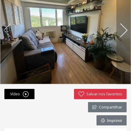
Fichas cadastrais
Financiamento
Hotsites
Política de privacidade
Postagens
Simulador de financiamento
whatsapp
Salvar nos favoritos
Vídeo
ANUCIE SEU IMOVEL CONOSCO
Compartilhar
Imóveis favoritos
Imprimir