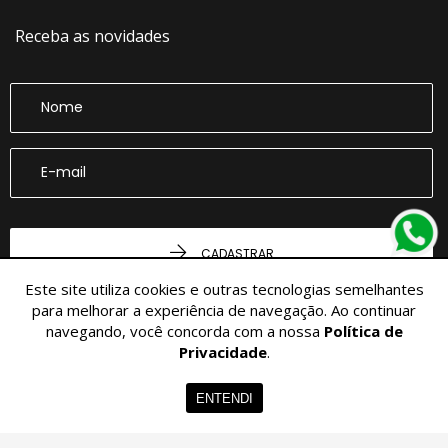
Receba as novidades
CADASTRAR
Este site utiliza cookies e outras tecnologias semelhantes
para melhorar a experiência de navegação. Ao continuar
navegando, você concorda com a nossa
Política de
Privacidade
.
Home
Imóveis
Contato
Menu
ENTENDI
© 2026 - Imobiliária Belloli -
36.864.076/0001-02 -
Todos os Direitos
Reservados.