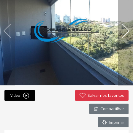
Fichas cadastrais
Financiamento
Hotsites
Política de privacidade
Postagens
Simulador de financiamento
whatsapp
Salvar nos favoritos
Vídeo
ANUCIE SEU IMOVEL CONOSCO
Compartilhar
Imóveis favoritos
Imprimir