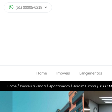
(51) 99905-6218
Home
Imóveis
Lançamentos
Home
/
Imóveis à venda
/
Apartamento
/
Jardim Europa
/
21778A