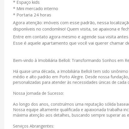
* Espaço kids
* Mini mercado interno
* Portaria 24 horas
Agora atenção: imóveis com esse padrão, nessa localiza
disponíveis no condomínio! Quem visita, se apaixona e fec
Entre em contato agora mesmo e agende sua visita antes 
Esse é aquele apartamento que você vai querer chamar de 
Bem-vindo à Imobiliária Belloli: Transformando Sonhos em R
Há quase uma década, a Imobiliária Belloli tem sido sinônim
médio e alto padrão em Porto Alegre. Desde nossa fundação
personalizadas para atender às necessidades únicas de cada c
Nossa Jornada de Sucesso:
Ao longo dos anos, construímos uma reputação sólida basead
Nossa equipe altamente qualificada e apaixonada trabalha in
máxima atenção aos detalhes, buscando sempre superar as e
Serviços Abrangentes: