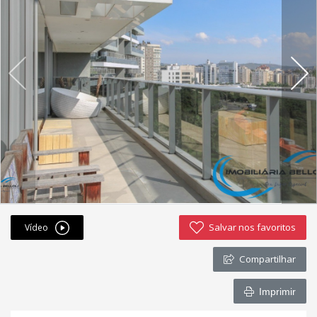
Fichas cadastrais
Financiamento
Hotsites
Política de privacidade
Postagens
Simulador de financiamento
whatsapp
Salvar nos favoritos
Vídeo
ANUCIE SEU IMOVEL CONOSCO
Compartilhar
Imóveis favoritos
Imprimir