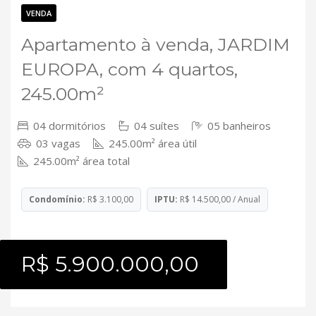
Contato
VENDA
Apartamento à venda, JARDIM
EUROPA, com 4 quartos,
245.00m²
04 dormitórios
04 suítes
05 banheiros
03 vagas
245.00m² área útil
245.00m² área total
Condomínio:
R$ 3.100,00
IPTU:
R$ 14.500,00 / Anual
R$ 5.900.000,00