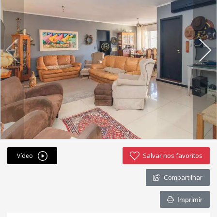
Fichas cadastrais
Financiamento
Hotsites
Política de privacidade
Postagens
Simulador de financiamento
whatsapp
Salvar nos favoritos
Vídeo
ANUCIE SEU IMOVEL CONOSCO
Compartilhar
Imóveis favoritos
Imprimir