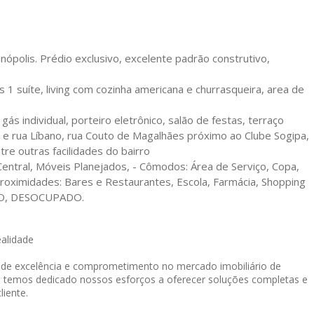
ienópolis. Prédio exclusivo, excelente padrão construtivo,
1 suíte, living com cozinha americana e churrasqueira, area de
ás individual, porteiro eletrônico, salão de festas, terraço
al e rua Líbano, rua Couto de Magalhães próximo ao Clube Sogipa,
tre outras facilidades do bairro
 Central, Móveis Planejados, - Cômodos: Área de Serviço, Copa,
 Proximidades: Bares e Restaurantes, Escola, Farmácia, Shopping
DO, DESOCUPADO.
ealidade
o de excelência e comprometimento no mercado imobiliário de
, temos dedicado nossos esforços a oferecer soluções completas e
liente.