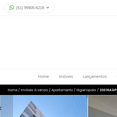
(51) 99905-6218
Home
Imóveis
Lançamentos
Home
/
Imóveis à venda
/
Apartamento
/
Higienopolis
/
20316AGP