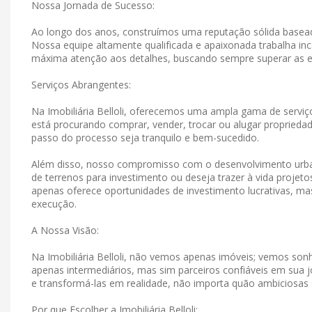
Nossa Jornada de Sucesso:
Ao longo dos anos, construímos uma reputação sólida basead
Nossa equipe altamente qualificada e apaixonada trabalha in
máxima atenção aos detalhes, buscando sempre superar as e
Serviços Abrangentes:
Na Imobiliária Belloli, oferecemos uma ampla gama de serviço
está procurando comprar, vender, trocar ou alugar propriedad
passo do processo seja tranquilo e bem-sucedido.
Além disso, nosso compromisso com o desenvolvimento urban
de terrenos para investimento ou deseja trazer à vida projet
apenas oferece oportunidades de investimento lucrativas, 
execução.
A Nossa Visão:
Na Imobiliária Belloli, não vemos apenas imóveis; vemos s
apenas intermediários, mas sim parceiros confiáveis ​​em su
e transformá-las em realidade, não importa quão ambiciosas
Por que Escolher a Imobiliária Belloli: