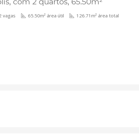
is, com 2 quartos, 65.50m²
 vagas
65.50m² área útil
126.71m² área total