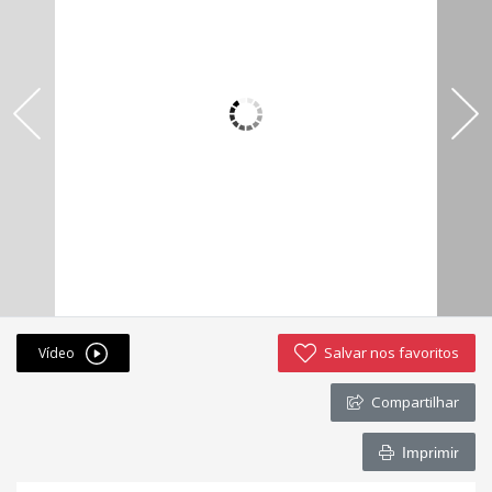
Fichas cadastrais
Financiamento
Hotsites
Política de privacidade
Postagens
Simulador de financiamento
whatsapp
Salvar nos favoritos
Vídeo
ANUCIE SEU IMOVEL CONOSCO
Compartilhar
Imóveis favoritos
Imprimir