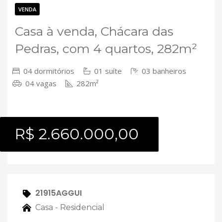
Contato
VENDA
Casa à venda, Chácara das
Pedras, com 4 quartos, 282m²
04 dormitórios
01 suíte
03 banheiros
04 vagas
282m²
R$ 2.660.000,00
21915AGGUI
Casa - Residencial