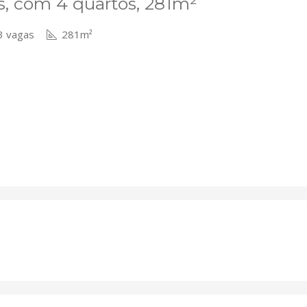
s, com 4 quartos, 281m²
 vagas
281m²