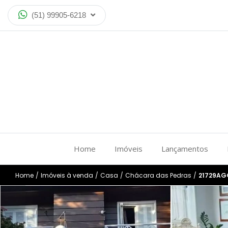
(51) 99905-6218
Home
Imóveis
Lançamentos
Home
/
Imóveis à venda
/
Casa
/
Chácara das Pedras
/
21729A