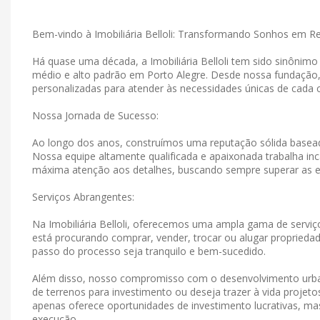
Bem-vindo à Imobiliária Belloli: Transformando Sonhos em R
Há quase uma década, a Imobiliária Belloli tem sido sinônim
médio e alto padrão em Porto Alegre. Desde nossa fundação
personalizadas para atender às necessidades únicas de cada c
Nossa Jornada de Sucesso:
Ao longo dos anos, construímos uma reputação sólida basead
Nossa equipe altamente qualificada e apaixonada trabalha in
máxima atenção aos detalhes, buscando sempre superar as e
Serviços Abrangentes:
Na Imobiliária Belloli, oferecemos uma ampla gama de serviço
está procurando comprar, vender, trocar ou alugar propriedad
passo do processo seja tranquilo e bem-sucedido.
Além disso, nosso compromisso com o desenvolvimento urban
de terrenos para investimento ou deseja trazer à vida projet
apenas oferece oportunidades de investimento lucrativas, 
execução.