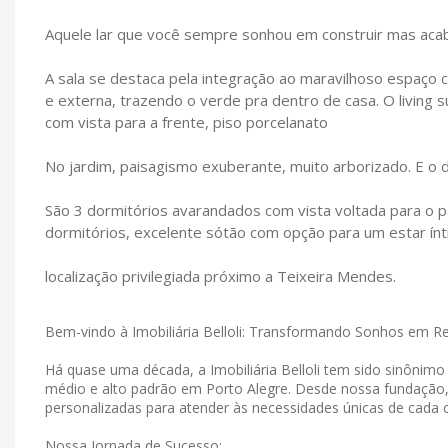
Aquele lar que você sempre sonhou em construir mas acab
A sala se destaca pela integração ao maravilhoso espaço 
e externa, trazendo o verde pra dentro de casa. O living s
com vista para a frente, piso porcelanato
No jardim, paisagismo exuberante, muito arborizado. E o det
São 3 dormitórios avarandados com vista voltada para o pá
dormitórios, excelente sótão com opção para um estar ínt
localização privilegiada próximo a Teixeira Mendes.
Bem-vindo à Imobiliária Belloli: Transformando Sonhos em R
Há quase uma década, a Imobiliária Belloli tem sido sinônim
médio e alto padrão em Porto Alegre. Desde nossa fundação
personalizadas para atender às necessidades únicas de cada c
Nossa Jornada de Sucesso: