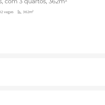
s, com 3 quartos, 362m²
2 vagas
362m²