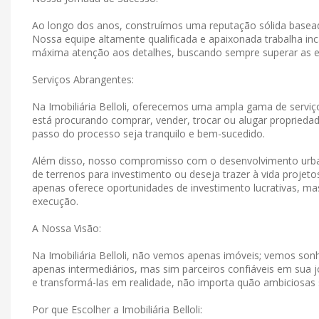
Ao longo dos anos, construímos uma reputação sólida basead
Nossa equipe altamente qualificada e apaixonada trabalha in
máxima atenção aos detalhes, buscando sempre superar as e
Serviços Abrangentes:
Na Imobiliária Belloli, oferecemos uma ampla gama de serviço
está procurando comprar, vender, trocar ou alugar propriedad
passo do processo seja tranquilo e bem-sucedido.
Além disso, nosso compromisso com o desenvolvimento urban
de terrenos para investimento ou deseja trazer à vida projet
apenas oferece oportunidades de investimento lucrativas, 
execução.
A Nossa Visão:
Na Imobiliária Belloli, não vemos apenas imóveis; vemos s
apenas intermediários, mas sim parceiros confiáveis ​​em su
e transformá-las em realidade, não importa quão ambiciosas
Por que Escolher a Imobiliária Belloli: