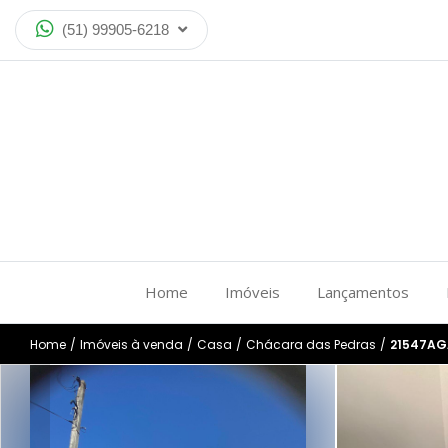
(51) 99905-6218
Home
Imóveis
Lançamentos
Home
/
Imóveis à venda
/
Casa
/
Chácara das Pedras
/
21547AG