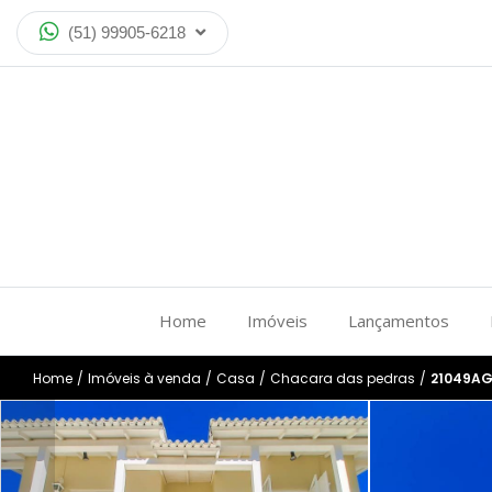
(51) 99905-6218
Home
Imóveis
Lançamentos
Home
/
Imóveis à venda
/
Casa
/
Chacara das pedras
/
21049AG