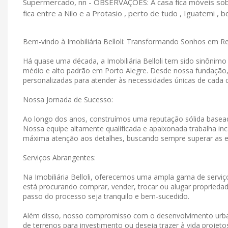
Supermercado, nn - OBSERVAÇÕES: A casa fica móveis so
fica entre a Nilo e a Protasio , perto de tudo , Iguatemi , 
Bem-vindo à Imobiliária Belloli: Transformando Sonhos em R
Há quase uma década, a Imobiliária Belloli tem sido sinônim
médio e alto padrão em Porto Alegre. Desde nossa fundação
personalizadas para atender às necessidades únicas de cada c
Nossa Jornada de Sucesso:
Ao longo dos anos, construímos uma reputação sólida basead
Nossa equipe altamente qualificada e apaixonada trabalha in
máxima atenção aos detalhes, buscando sempre superar as e
Serviços Abrangentes:
Na Imobiliária Belloli, oferecemos uma ampla gama de serviço
está procurando comprar, vender, trocar ou alugar propriedad
passo do processo seja tranquilo e bem-sucedido.
Além disso, nosso compromisso com o desenvolvimento urban
de terrenos para investimento ou deseja trazer à vida projet