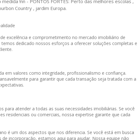
b medida !nn - PONTOS FORTES: Perto das melhores escolas ,
bourbon Country , jardim Europa.
ealidade
o de excelência e comprometimento no mercado imobiliário de
, temos dedicado nossos esforços a oferecer soluções completas e
liente.
a em valores como integridade, profissionalismo e confiança.
cansavelmente para garantir que cada transação seja tratada com a
xpectativas.
s para atender a todas as suas necessidades imobiliárias. Se você
es residenciais ou comerciais, nossa expertise garante que cada
o é um dos aspectos que nos diferencia. Se você está em busca
os de incorporação, estamos aqui para ajudar. Nossa equipe não