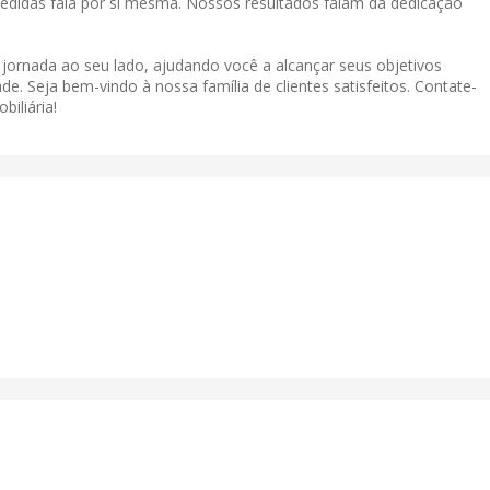
didas fala por si mesma. Nossos resultados falam da dedicação
a jornada ao seu lado, ajudando você a alcançar seus objetivos
de. Seja bem-vindo à nossa família de clientes satisfeitos. Contate-
iliária!