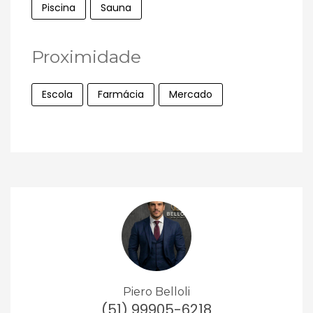
Piscina
Sauna
Proximidade
Escola
Farmácia
Mercado
Piero Belloli
(51) 99905-6218