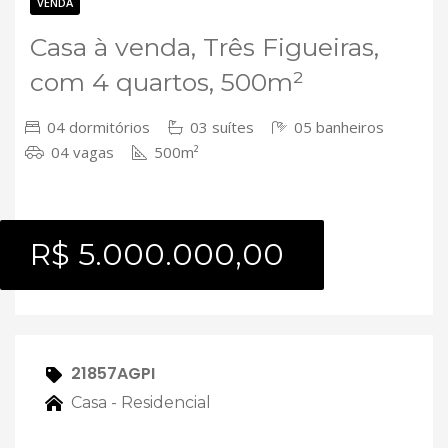
Contato
VENDA
Casa à venda, Três Figueiras,
com 4 quartos, 500m²
04 dormitórios
03 suítes
05 banheiros
04 vagas
500m²
R$ 5.000.000,00
21857AGPI
Casa - Residencial