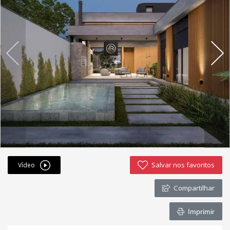
Fichas cadastrais
Financiamento
Hotsites
Política de privacidade
Postagens
Simulador de financiamento
whatsapp
Salvar nos favoritos
Vídeo
ANUCIE SEU IMOVEL CONOSCO
Compartilhar
Imóveis favoritos
Imprimir