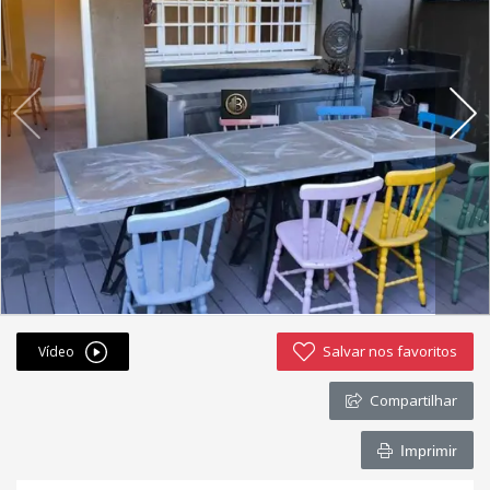
Fichas cadastrais
Financiamento
Hotsites
Política de privacidade
Postagens
Simulador de financiamento
whatsapp
Salvar nos favoritos
Vídeo
ANUCIE SEU IMOVEL CONOSCO
Compartilhar
Imóveis favoritos
Imprimir