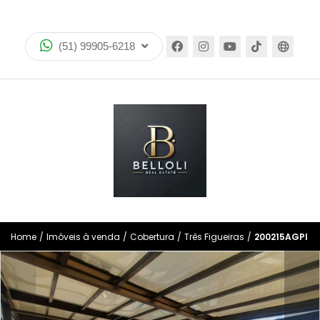
Home
(51) 99905-6218
Imóveis
Lançamentos
whatsapp
ANUCIE SEU IMOVEL CONOSCO
Catálogos
Encomende seu imóvel
Home
/
Imóveis à venda
/
Cobertura
/
Três Figueiras
/
200215AGPI
Encontre seu imóvel no mapa
Equipe