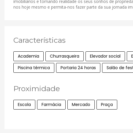
imobiliários e tornando realidade os seus sonhos de proprieda
nos hoje mesmo e permita-nos fazer parte da sua jornada imob
Características
Academia
Churrasqueira
Elevador social
Piscina térmica
Portaria 24 horas
Salão de fes
Proximidade
Escola
Farmácia
Mercado
Praça