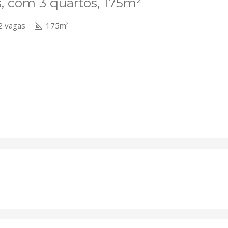
s, com 3 quartos, 175m²
 vagas
175m²