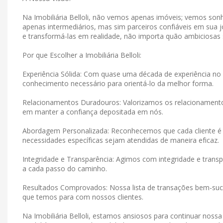
Na Imobiliária Belloli, não vemos apenas imóveis; vemos s
apenas intermediários, mas sim parceiros confiáveis ​​em su
e transformá-las em realidade, não importa quão ambiciosas
Por que Escolher a Imobiliária Belloli:
Experiência Sólida: Com quase uma década de experiência no 
conhecimento necessário para orientá-lo da melhor forma.
Relacionamentos Duradouros: Valorizamos os relacionamen
em manter a confiança depositada em nós.
Abordagem Personalizada: Reconhecemos que cada cliente é 
necessidades específicas sejam atendidas de maneira eficaz.
Integridade e Transparência: Agimos com integridade e tran
a cada passo do caminho.
Resultados Comprovados: Nossa lista de transações bem-suce
que temos para com nossos clientes.
Na Imobiliária Belloli, estamos ansiosos para continuar noss