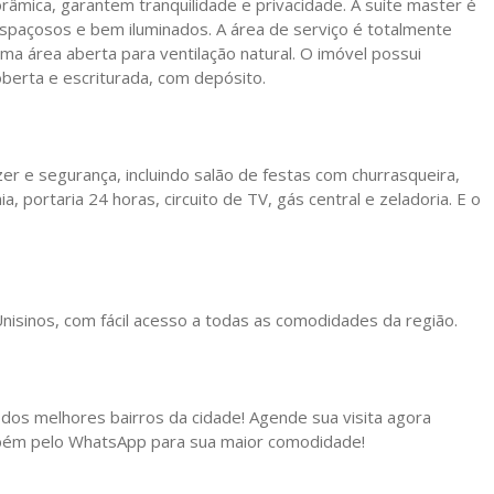
râmica, garantem tranquilidade e privacidade. A suíte master é
espaçosos e bem iluminados. A área de serviço é totalmente
a área aberta para ventilação natural. O imóvel possui
berta e escriturada, com depósito.
er e segurança, incluindo salão de festas com churrasqueira,
 portaria 24 horas, circuito de TV, gás central e zeladoria. E o
Unisinos, com fácil acesso a todas as comodidades da região.
os melhores bairros da cidade! Agende sua visita agora
bém pelo WhatsApp para sua maior comodidade!