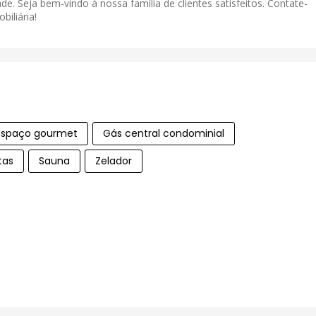
de. Seja bem-vindo à nossa família de clientes satisfeitos. Contate-
iliária!
Espaço gourmet
Gás central condominial
tas
Sauna
Zelador