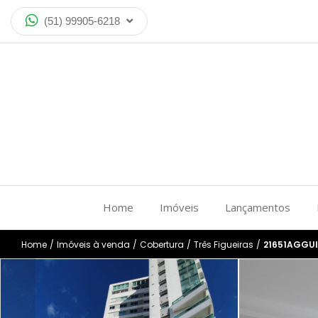
(51) 99905-6218
Home
Imóveis
Lançamentos
Home
/
Imóveis à venda
/
Cobertura
/
Três Figueiras
/
21651AGGUI