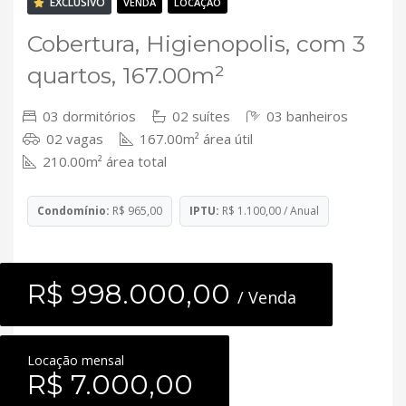
Contato
EXCLUSIVO
VENDA
LOCAÇÃO
Cobertura, Higienopolis, com 3
quartos, 167.00m²
03 dormitórios
02 suítes
03 banheiros
02 vagas
167.00m² área útil
210.00m² área total
Condomínio:
R$ 965,00
IPTU:
R$ 1.100,00 / Anual
R$ 998.000,00
/ Venda
Locação mensal
R$ 7.000,00