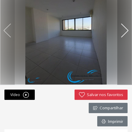
Fichas cadastrais
Financiamento
Hotsites
Política de privacidade
Postagens
Simulador de financiamento
whatsapp
Salvar nos favoritos
Vídeo
ANUCIE SEU IMOVEL CONOSCO
Compartilhar
Imóveis favoritos
Imprimir