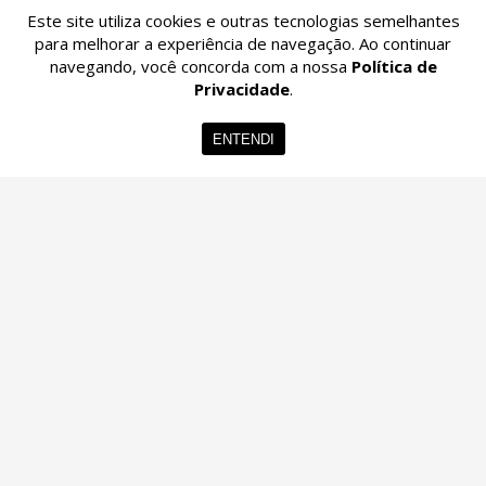
Este site utiliza cookies e outras tecnologias semelhantes
para melhorar a experiência de navegação. Ao continuar
navegando, você concorda com a nossa
Política de
Privacidade
.
Home
Imóveis
Contato
Menu
ENTENDI
© 2026 - Imobiliária Belloli -
36.864.076/0001-02 -
Todos os Direitos
Reservados.