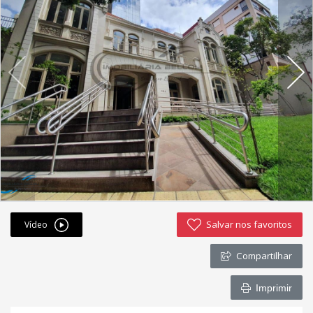
Fichas cadastrais
Financiamento
Hotsites
Política de privacidade
Postagens
Simulador de financiamento
whatsapp
Salvar nos favoritos
Vídeo
ANUCIE SEU IMOVEL CONOSCO
Compartilhar
Imóveis favoritos
Imprimir