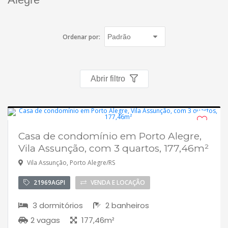
Fichas cadastrais
Financiamento
Ordenar por:
Hotsites
Abrir filtro
Política de privacidade
Postagens
Simulador de financiamento
Casa de condomínio em Porto Alegre,
Desocupado
Vila Assunção, com 3 quartos, 177,46m²
whatsapp
Vila Assunção, Porto Alegre/RS
ANUCIE SEU IMOVEL CONOSCO
21969AGPI
VENDA E LOCAÇÃO
Imóveis favoritos
3 dormitórios
2 banheiros
2 vagas
177,46m²