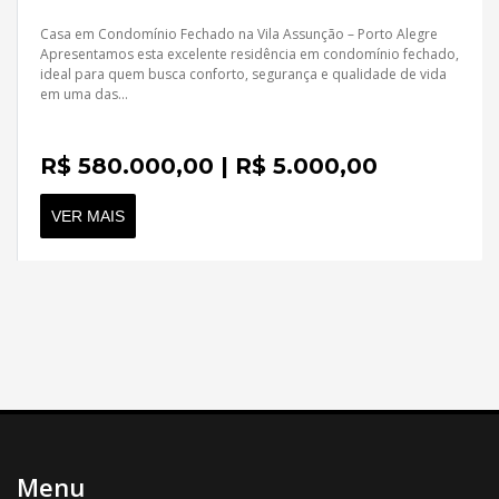
Contato
Casa em Condomínio Fechado na Vila Assunção – Porto Alegre
Apresentamos esta excelente residência em condomínio fechado,
ideal para quem busca conforto, segurança e qualidade de vida
em uma das...
R$ 580.000,00 | R$ 5.000,00
VER MAIS
Menu