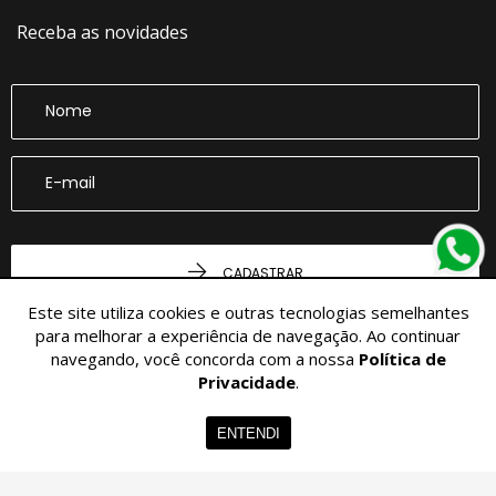
Receba as novidades
CADASTRAR
Este site utiliza cookies e outras tecnologias semelhantes
para melhorar a experiência de navegação. Ao continuar
navegando, você concorda com a nossa
Política de
Privacidade
.
Home
Imóveis
Contato
Menu
ENTENDI
© 2026 - Imobiliária Belloli -
36.864.076/0001-02 -
Todos os Direitos
Reservados.