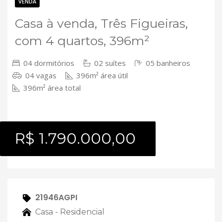
Contato
VENDA
Casa à venda, Três Figueiras,
com 4 quartos, 396m²
04 dormitórios
02 suítes
05 banheiros
04 vagas
396m² área útil
396m² área total
R$ 1.790.000,00
21946AGPI
Casa - Residencial