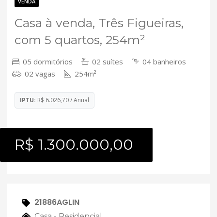
Contato
VENDA
Casa à venda, Três Figueiras,
com 5 quartos, 254m²
05 dormitórios
02 suítes
04 banheiros
02 vagas
254m²
IPTU:
R$ 6.026,70 / Anual
R$ 1.300.000,00
21886AGLIN
Casa - Residencial